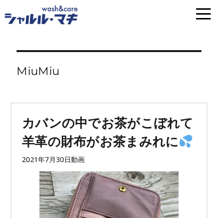
MiuMiu
カバンの中でお茶がこぼれて
羊革の財布がお茶まみれに
投
フ
2021年7月30日
動画
稿
ォ
日:
ー
マ
ッ