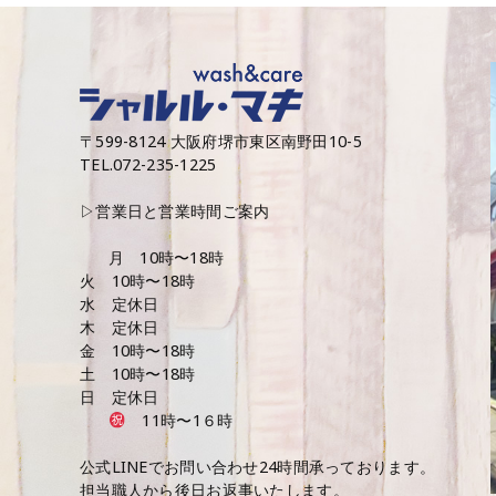
〒599-8124 大阪府堺市東区南野田10-5
TEL.072-235-1225
▷営業日と営業時間ご案内
月 10時〜18時
火 10時〜18時
水 定休日
木 定休日
金 10時〜18時
土 10時〜18時
日 定休日
11時〜1６時
公式LINEでお問い合わせ24時間承っております。
担当職人から後日お返事いたします。