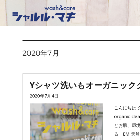
2020年7月
Yシャツ洗いもオーガニック
投
2020年7月4日
稿
こんにちは 
日:
organic cle
とお肌、環境
る EM 天