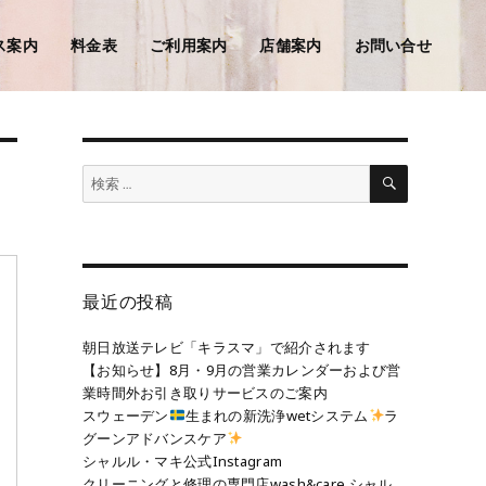
ス案内
料金表
ご利用案内
店舗案内
お問い合せ
検
検
索
索:
最近の投稿
朝日放送テレビ「キラスマ」で紹介されます
【お知らせ】8月・9月の営業カレンダーおよび営
業時間外お引き取りサービスのご案内
スウェーデン
生まれの新洗浄wetシステム
ラ
グーンアドバンスケア
シャルル・マキ公式Instagram
クリーニングと修理の専門店wash&care シャル