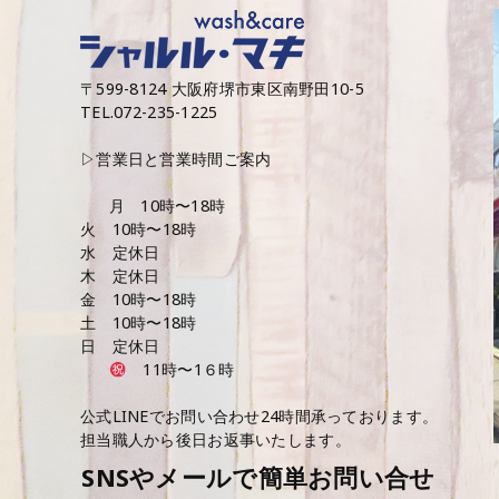
ョ
ン
〒599-8124 大阪府堺市東区南野田10-5
TEL.072-235-1225
▷営業日と営業時間ご案内
月 10時〜18時
火 10時〜18時
水 定休日
木 定休日
金 10時〜18時
土 10時〜18時
日 定休日
11時〜1６時
公式LINEでお問い合わせ24時間承っております。
担当職人から後日お返事いたします。
SNSやメールで簡単お問い合せ