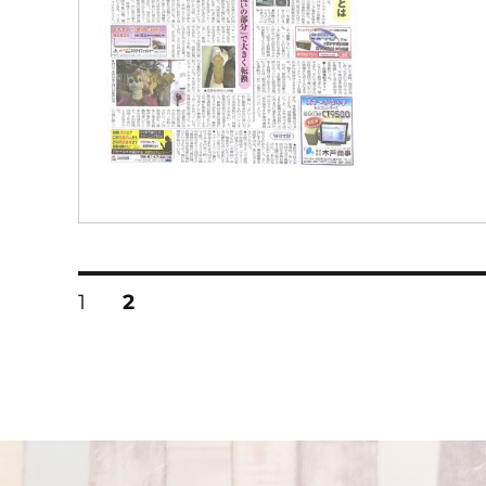
投
固
固
1
2
稿
定
定
ペ
ペ
ナ
ー
ー
ビ
ジ
ジ
ゲ
ー
シ