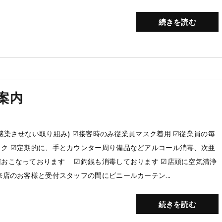
続きを読む
案内
感染させない取り組み) ☑︎接客時のみ従業員マスク着用 ☑︎従業員の毎
ク ☑︎定期的に、手とカウンター周り備品などアルコール消毒、次亜
おこなっております ☑︎釣銭も消毒しております ☑︎店頭に空気清浄
ご来店のお客様と受付スタッフの間にビニールカーテン...
続きを読む