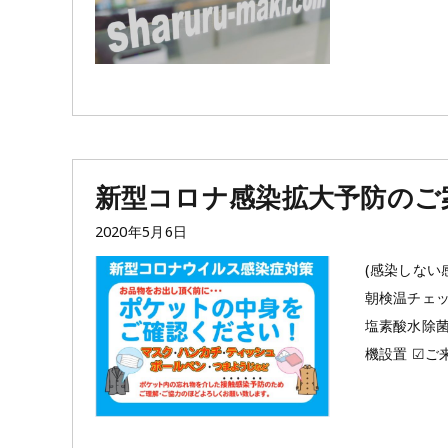
新型コロナ感染拡大予防のご
投
2020年5月6日
稿
(感染しない
日:
朝検温チェッ
塩素酸水除菌
機設置 ☑︎