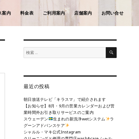
ス案内
料金表
ご利用案内
店舗案内
お問い合せ
検
検
索
索:
最近の投稿
朝日放送テレビ「キラスマ」で紹介されます
【お知らせ】8月・9月の営業カレンダーおよび営
業時間外お引き取りサービスのご案内
スウェーデン
生まれの新洗浄wetシステム
ラ
グーンアドバンスケア
シャルル・マキ公式Instagram
クリーニングと修理の専門店wash&care シャル