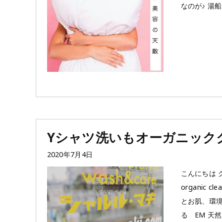
なのが♪ 湯
Yシャツ洗いもオーガニック
投
2020年7月4日
稿
こんにちは 
日:
organic cle
とお肌、環境
る EM 天