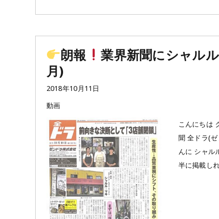
朗報
業界新聞にシャルル・
月)
投
2018年10月11日
稿
フ
動画
日:
ォ
こんにちは 
ー
聞 全ドラ(ゼ
マ
んに シャル
ッ
半に掲載しれま
ト