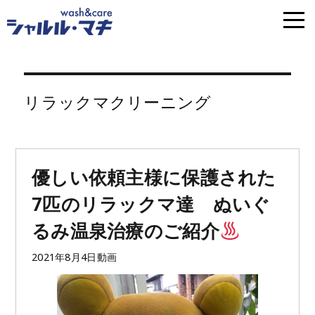
リラックマクリーニング
優しい依頼主様に保護された
7匹のリラックマ達 ぬいぐ
るみ温泉治療のご紹介
投
フ
2021年8月4日
動画
稿
ォ
日:
ー