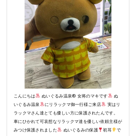
マ
ッ
ト
こんにちは
ぬいぐるみ温泉®︎ 女将のマキです
ぬ
いぐるみ温泉
にリラックマ御一行様ご来店
実はリ
ラックマさん達とても優しい方に保護されたんです。
車にひかれて可哀想なリラックマ達を優しい依頼主様が
みつけ保護されました
ぬいぐるみの保護
初耳
で